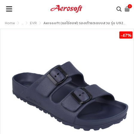
0
Home
...
EVR
Aerosoft (แอโร่ซอฟ) รองเท้าแตะแบบสวม รุ่น U9201
-47%