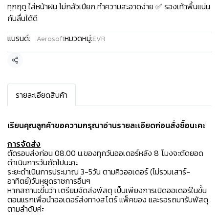
ทุกฤดู ใส่หน้าฝน ไม่กลัวเปียก ทำความสะอาดง่าย ✅ รองเท้าพื้นแน่น
กันลื่นได้ดี
แบรนด์:
หมวดหมู่:
Aerosoft
EVR
แชร์
รายละเอียดสินค้า
เรียนคุณลูกค้าขอความกรุณาอ่านรายละเอียดก่อนสั่งซื้อนะคะ️
การจัดส่ง
ตัดรอบส่งก่อน 08.00 น.ของทุกวันออเดอร์หลัง 8 โมงจะตัดยอด
ดำเนินการวันถัดไปนะคะ
ระยะดำเนินการประมาณ 3-5วัน ตามคิวออเดอร์ (ไม่รวมเสาร์-
อาทิตย์)วันหยุดราชการอื่นๆ
หากสถานะขึ้นว่า เตรียมจัดส่งพัสดุ เป็นเพียงการเปิดออเดอร์ในขั้น
ตอนแรกเพื่อนำออเดอร์ส่งทางสโตร์ แพ็คของ และรอรถมารับพัสดุ
ตามลำดับค่ะ