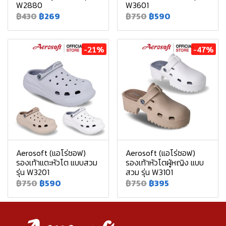
W2880
W3601
฿430
฿269
฿750
฿590
-21%
-47%
Aerosoft (แอโร่ซอฟ)
Aerosoft (แอโร่ซอฟ)
รองเท้าแตะหัวโต แบบสวม
รองเท้าหัวโตผู้หญิง แบบ
รุ่น W3201
สวม รุ่น W3101
฿750
฿590
฿750
฿395