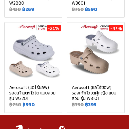
W2880
W3601
฿430
฿269
฿750
฿590
-21%
-47%
Aerosoft (แอโร่ซอฟ)
Aerosoft (แอโร่ซอฟ)
รองเท้าแตะหัวโต แบบสวม
รองเท้าหัวโตผู้หญิง แบบ
รุ่น W3201
สวม รุ่น W3101
฿750
฿590
฿750
฿395