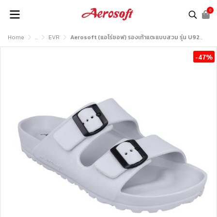
0
Home
...
EVR
Aerosoft (แอโร่ซอฟ) รองเท้าแตะแบบสวม รุ่น U9201
-47%