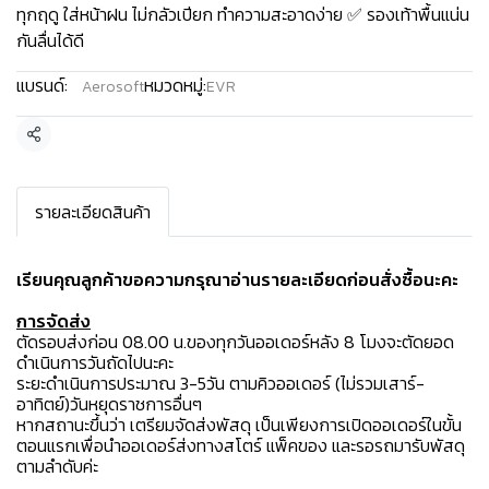
ทุกฤดู ใส่หน้าฝน ไม่กลัวเปียก ทำความสะอาดง่าย ✅ รองเท้าพื้นแน่น
กันลื่นได้ดี
แบรนด์:
หมวดหมู่:
Aerosoft
EVR
แชร์
รายละเอียดสินค้า
เรียนคุณลูกค้าขอความกรุณาอ่านรายละเอียดก่อนสั่งซื้อนะคะ️
การจัดส่ง
ตัดรอบส่งก่อน 08.00 น.ของทุกวันออเดอร์หลัง 8 โมงจะตัดยอด
ดำเนินการวันถัดไปนะคะ
ระยะดำเนินการประมาณ 3-5วัน ตามคิวออเดอร์ (ไม่รวมเสาร์-
อาทิตย์)วันหยุดราชการอื่นๆ
หากสถานะขึ้นว่า เตรียมจัดส่งพัสดุ เป็นเพียงการเปิดออเดอร์ในขั้น
ตอนแรกเพื่อนำออเดอร์ส่งทางสโตร์ แพ็คของ และรอรถมารับพัสดุ
ตามลำดับค่ะ