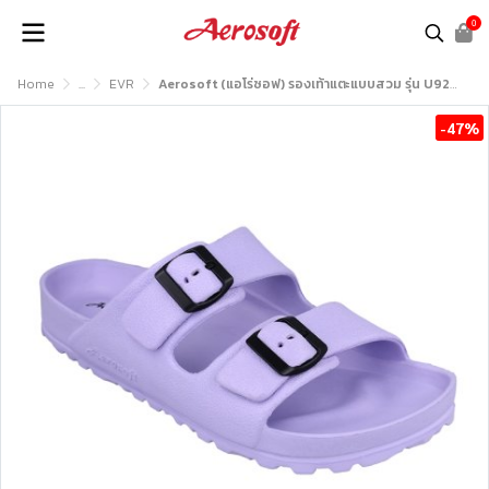
0
Home
...
EVR
Aerosoft (แอโร่ซอฟ) รองเท้าแตะแบบสวม รุ่น U9201
-47%