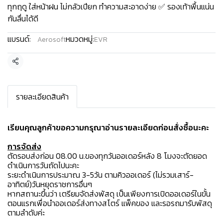
ทุกฤดู ใส่หน้าฝน ไม่กลัวเปียก ทำความสะอาดง่าย ✅ รองเท้าพื้นแน่น
กันลื่นได้ดี
แบรนด์:
หมวดหมู่:
Aerosoft
EVR
แชร์
รายละเอียดสินค้า
เรียนคุณลูกค้าขอความกรุณาอ่านรายละเอียดก่อนสั่งซื้อนะคะ️
การจัดส่ง
ตัดรอบส่งก่อน 08.00 น.ของทุกวันออเดอร์หลัง 8 โมงจะตัดยอด
ดำเนินการวันถัดไปนะคะ
ระยะดำเนินการประมาณ 3-5วัน ตามคิวออเดอร์ (ไม่รวมเสาร์-
อาทิตย์)วันหยุดราชการอื่นๆ
หากสถานะขึ้นว่า เตรียมจัดส่งพัสดุ เป็นเพียงการเปิดออเดอร์ในขั้น
ตอนแรกเพื่อนำออเดอร์ส่งทางสโตร์ แพ็คของ และรอรถมารับพัสดุ
ตามลำดับค่ะ