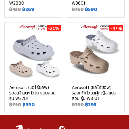
W2880
W3601
฿430
฿269
฿750
฿590
-21%
-47%
Aerosoft (แอโร่ซอฟ)
Aerosoft (แอโร่ซอฟ)
รองเท้าแตะหัวโต แบบสวม
รองเท้าหัวโตผู้หญิง แบบ
รุ่น W3201
สวม รุ่น W3101
฿750
฿590
฿750
฿395