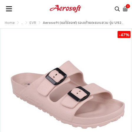
0
Home
...
EVR
Aerosoft (แอโร่ซอฟ) รองเท้าแตะแบบสวม รุ่น U9201
-47%