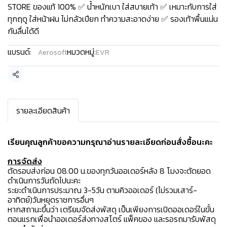
STORE ของแท้ 100% ✅ น้ำหนักเบา ใส่สบายเท้า ✅ เหมาะกับการใส่
ทุกฤดู ใส่หน้าฝน ไม่กลัวเปียก ทำความสะอาดง่าย ✅ รองเท้าพื้นแน่น
กันลื่นได้ดี
แบรนด์:
หมวดหมู่:
Aerosoft
EVR
แชร์
รายละเอียดสินค้า
เรียนคุณลูกค้าขอความกรุณาอ่านรายละเอียดก่อนสั่งซื้อนะคะ️
การจัดส่ง
ตัดรอบส่งก่อน 08.00 น.ของทุกวันออเดอร์หลัง 8 โมงจะตัดยอด
ดำเนินการวันถัดไปนะคะ
ระยะดำเนินการประมาณ 3-5วัน ตามคิวออเดอร์ (ไม่รวมเสาร์-
อาทิตย์)วันหยุดราชการอื่นๆ
หากสถานะขึ้นว่า เตรียมจัดส่งพัสดุ เป็นเพียงการเปิดออเดอร์ในขั้น
ตอนแรกเพื่อนำออเดอร์ส่งทางสโตร์ แพ็คของ และรอรถมารับพัสดุ