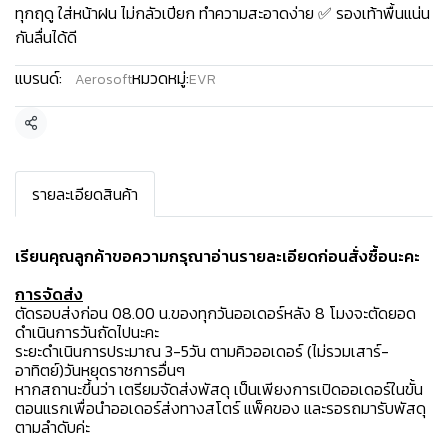
ทุกฤดู ใส่หน้าฝน ไม่กลัวเปียก ทำความสะอาดง่าย ✅ รองเท้าพื้นแน่น
กันลื่นได้ดี
แบรนด์:
หมวดหมู่:
Aerosoft
EVR
แชร์
รายละเอียดสินค้า
เรียนคุณลูกค้าขอความกรุณาอ่านรายละเอียดก่อนสั่งซื้อนะคะ️
การจัดส่ง
ตัดรอบส่งก่อน 08.00 น.ของทุกวันออเดอร์หลัง 8 โมงจะตัดยอด
ดำเนินการวันถัดไปนะคะ
ระยะดำเนินการประมาณ 3-5วัน ตามคิวออเดอร์ (ไม่รวมเสาร์-
อาทิตย์)วันหยุดราชการอื่นๆ
หากสถานะขึ้นว่า เตรียมจัดส่งพัสดุ เป็นเพียงการเปิดออเดอร์ในขั้น
ตอนแรกเพื่อนำออเดอร์ส่งทางสโตร์ แพ็คของ และรอรถมารับพัสดุ
ตามลำดับค่ะ