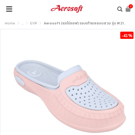
0
Home
...
EVR
Aerosoft (แอโร่ซอฟ) รองเท้าแตะแบบสวม รุ่น W2141
-41%