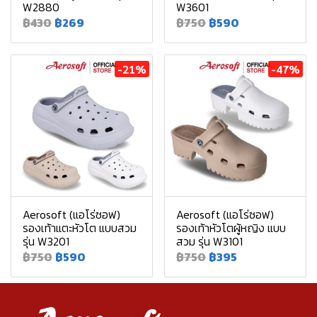
W2880
W3601
฿430
฿269
฿750
฿590
-21%
-47%
Aerosoft (แอโร่ซอฟ)
Aerosoft (แอโร่ซอฟ)
รองเท้าแตะหัวโต แบบสวม
รองเท้าหัวโตผู้หญิง แบบ
รุ่น W3201
สวม รุ่น W3101
฿750
฿590
฿750
฿395