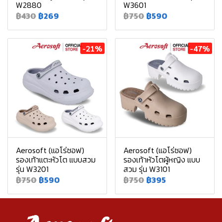
W2880
W3601
฿430
฿269
฿750
฿590
-21%
-47%
Aerosoft (แอโร่ซอฟ)
Aerosoft (แอโร่ซอฟ)
รองเท้าแตะหัวโต แบบสวม
รองเท้าหัวโตผู้หญิง แบบ
รุ่น W3201
สวม รุ่น W3101
฿750
฿590
฿750
฿395