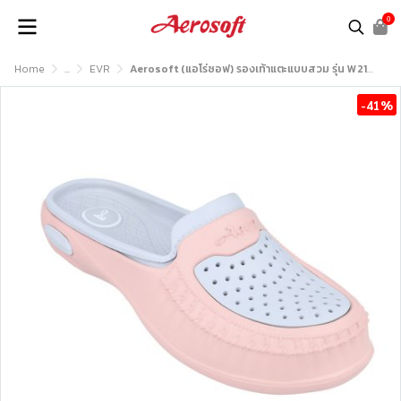
0
Home
...
EVR
Aerosoft (แอโร่ซอฟ) รองเท้าแตะแบบสวม รุ่น W2141
-41%