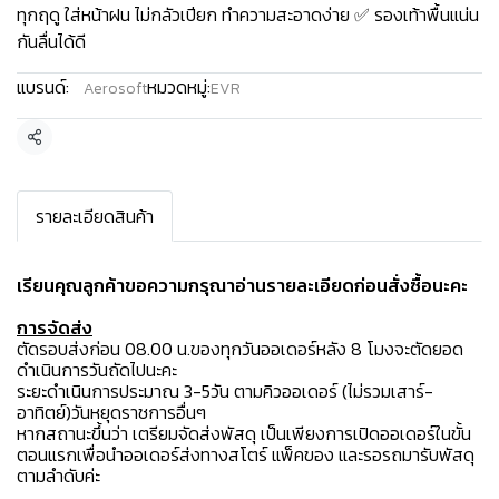
ทุกฤดู ใส่หน้าฝน ไม่กลัวเปียก ทำความสะอาดง่าย ✅ รองเท้าพื้นแน่น
กันลื่นได้ดี
แบรนด์:
หมวดหมู่:
Aerosoft
EVR
แชร์
รายละเอียดสินค้า
เรียนคุณลูกค้าขอความกรุณาอ่านรายละเอียดก่อนสั่งซื้อนะคะ️
การจัดส่ง
ตัดรอบส่งก่อน 08.00 น.ของทุกวันออเดอร์หลัง 8 โมงจะตัดยอด
ดำเนินการวันถัดไปนะคะ
ระยะดำเนินการประมาณ 3-5วัน ตามคิวออเดอร์ (ไม่รวมเสาร์-
อาทิตย์)วันหยุดราชการอื่นๆ
หากสถานะขึ้นว่า เตรียมจัดส่งพัสดุ เป็นเพียงการเปิดออเดอร์ในขั้น
ตอนแรกเพื่อนำออเดอร์ส่งทางสโตร์ แพ็คของ และรอรถมารับพัสดุ
ตามลำดับค่ะ