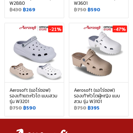
W2880
W3601
฿430
฿269
฿750
฿590
-21%
-47%
Aerosoft (แอโร่ซอฟ)
Aerosoft (แอโร่ซอฟ)
รองเท้าแตะหัวโต แบบสวม
รองเท้าหัวโตผู้หญิง แบบ
รุ่น W3201
สวม รุ่น W3101
฿750
฿590
฿750
฿395