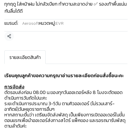
ทุกฤดู ใส่หน้าฝน ไม่กลัวเปียก ทำความสะอาดง่าย ✅ รองเท้าพื้นแน่น
กันลื่นได้ดี
แบรนด์:
หมวดหมู่:
Aerosoft
EVR
แชร์
รายละเอียดสินค้า
เรียนคุณลูกค้าขอความกรุณาอ่านรายละเอียดก่อนสั่งซื้อนะคะ️
การจัดส่ง
ตัดรอบส่งก่อน 08.00 น.ของทุกวันออเดอร์หลัง 8 โมงจะตัดยอด
ดำเนินการวันถัดไปนะคะ
ระยะดำเนินการประมาณ 3-5วัน ตามคิวออเดอร์ (ไม่รวมเสาร์-
อาทิตย์)วันหยุดราชการอื่นๆ
หากสถานะขึ้นว่า เตรียมจัดส่งพัสดุ เป็นเพียงการเปิดออเดอร์ในขั้น
ตอนแรกเพื่อนำออเดอร์ส่งทางสโตร์ แพ็คของ และรอรถมารับพัสดุ
ตามลำดับค่ะ