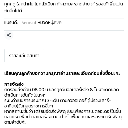
ทุกฤดู ใส่หน้าฝน ไม่กลัวเปียก ทำความสะอาดง่าย ✅ รองเท้าพื้นแน่น
กันลื่นได้ดี
แบรนด์:
หมวดหมู่:
Aerosoft
EVR
แชร์
รายละเอียดสินค้า
เรียนคุณลูกค้าขอความกรุณาอ่านรายละเอียดก่อนสั่งซื้อนะคะ️
การจัดส่ง
ตัดรอบส่งก่อน 08.00 น.ของทุกวันออเดอร์หลัง 8 โมงจะตัดยอด
ดำเนินการวันถัดไปนะคะ
ระยะดำเนินการประมาณ 3-5วัน ตามคิวออเดอร์ (ไม่รวมเสาร์-
อาทิตย์)วันหยุดราชการอื่นๆ
หากสถานะขึ้นว่า เตรียมจัดส่งพัสดุ เป็นเพียงการเปิดออเดอร์ในขั้น
ตอนแรกเพื่อนำออเดอร์ส่งทางสโตร์ แพ็คของ และรอรถมารับพัสดุ
ตามลำดับค่ะ