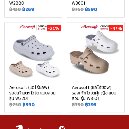
W2880
W3601
฿430
฿269
฿750
฿590
-21%
-47%
Aerosoft (แอโร่ซอฟ)
Aerosoft (แอโร่ซอฟ)
รองเท้าแตะหัวโต แบบสวม
รองเท้าหัวโตผู้หญิง แบบ
รุ่น W3201
สวม รุ่น W3101
฿750
฿590
฿750
฿395