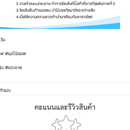
วัน
ซอฟ #แอโร่ซอฟ
ิง #แตะชาย
ท้าแตะ
คะแนนและรีวิวสินค้า