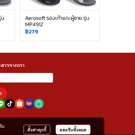
่น
Aerosoft รองเท้าแตะผู้ชาย รุ่น
MP4912
฿279
วสารจากเรา
ร
ติม
ตั้งค่าคุกกี้
ยอมรับทั้งหมด