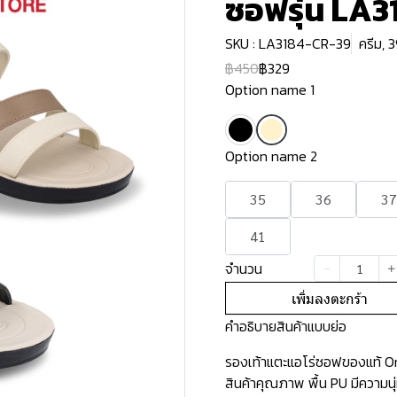
ซอฟรุ่น LA3
SKU : LA3184-CR-39
ครีม, 
฿450
฿329
Option name 1
Option name 2
35
36
37
41
จำนวน
เพิ่มลงตะกร้า
คำอธิบายสินค้าแบบย่อ
รองเท้าแตะแอโร่ซอฟของแท้ Ori
สินค้าคุณภาพ พื้น PU มีความน