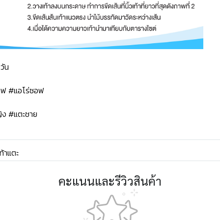
วัน
ซอฟ #แอโร่ซอฟ
ิง #แตะชาย
ท้าแตะ
คะแนนและรีวิวสินค้า