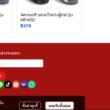
่น
Aerosoft รองเท้าแตะผู้ชาย รุ่น
MP4912
฿279
วสารจากเรา
ร
ติม
ตั้งค่าคุกกี้
ยอมรับทั้งหมด