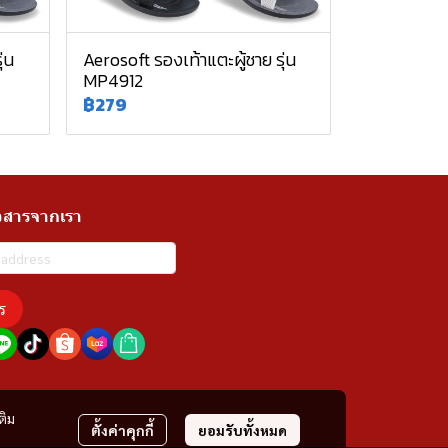
่น
Aerosoft รองเท้าแตะผู้ชาย รุ่น
MP4912
฿279
วสารจากเรา
ร
ติม
ตั้งค่าคุกกี้
ยอมรับทั้งหมด