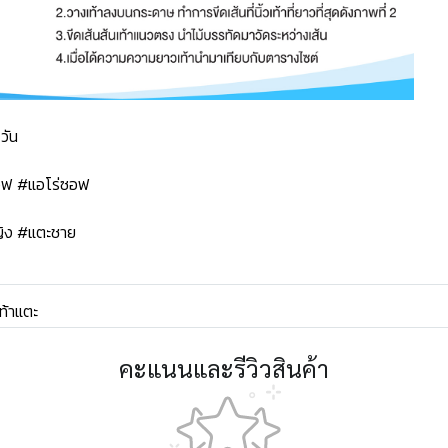
วัน
ซอฟ #แอโร่ซอฟ
ิง #แตะชาย
ท้าแตะ
คะแนนและรีวิวสินค้า