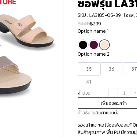
ซอฟรุ่น LA3
SKU : LA3185-OS-39
โอรส, 
฿440
฿299
Option name 1
Option name 2
35
36
37
41
จำนวน
เพิ่มลงตะกร้า
คำอธิบายสินค้าแบบย่อ
รองเท้าแตะแอโร่ซอฟของแท้ Ori
สินค้าคุณภาพ พื้น PU มีความน