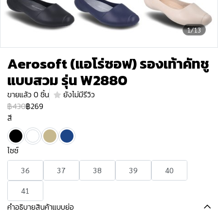
1/13
Aerosoft (แอโร่ซอฟ) รองเท้าคัทชู
แบบสวม รุ่น W2880
ขายแล้ว 0 ชิ้น
ยังไม่มีรีวิว
฿430
฿269
สี
ไซซ์
36
37
38
39
40
41
คำอธิบายสินค้าแบบย่อ