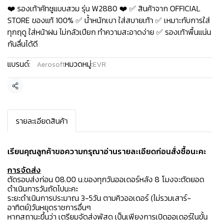
❤️ รองเท้าคัทชูแบบสวม รุ่น W2880 ❤️ ✅ สินค้าจาก OFFICIAL
STORE ของแท้ 100% ✅ น้ำหนักเบา ใส่สบายเท้า ✅ เหมาะกับการใส่
ทุกฤดู ใส่หน้าฝน ไม่กลัวเปียก ทำความสะอาดง่าย ✅ รองเท้าพื้นแน่น
กันลื่นได้ดี
แบรนด์:
หมวดหมู่:
Aerosoft
EVR
แชร์
รายละเอียดสินค้า
เรียนคุณลูกค้าขอความกรุณาอ่านรายละเอียดก่อนสั่งซื้อนะคะ️
การจัดส่ง
ตัดรอบส่งก่อน 08.00 น.ของทุกวันออเดอร์หลัง 8 โมงจะตัดยอด
ดำเนินการวันถัดไปนะคะ
ระยะดำเนินการประมาณ 3-5วัน ตามคิวออเดอร์ (ไม่รวมเสาร์-
อาทิตย์)วันหยุดราชการอื่นๆ
หากสถานะขึ้นว่า เตรียมจัดส่งพัสดุ เป็นเพียงการเปิดออเดอร์ในขั้น