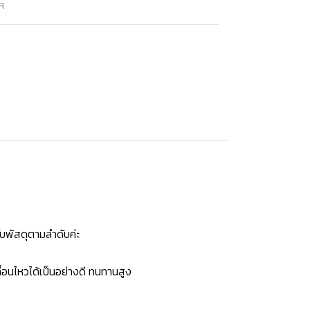
R
บพัสดุตามลำดับค่ะ
่อนไหวได้เป็นอย่างดี ทนทานสูง