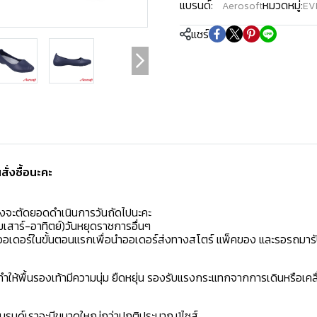
แบรนด์:
หมวดหมู่:
Aerosoft
EV
แชร์
่งซื้อนะคะ️
มงจะตัดยอดดำเนินการวันถัดไปนะคะ
เสาร์-อาทิตย์)วันหยุดราชการอื่นๆ
ิดออเดอร์ในขั้นตอนแรกเพื่อนำออเดอร์ส่งทางสโตร์ แพ็คของ และรอรถมารั
ห้พื้นรองเท้ามีความนุ่ม ยืดหยุ่น รองรับแรงกระแทกจากการเดินหรือเคลื
าแบรนด์เราจะมีขนาดใหญ่กว่าปกติประมาณ1ไซส์