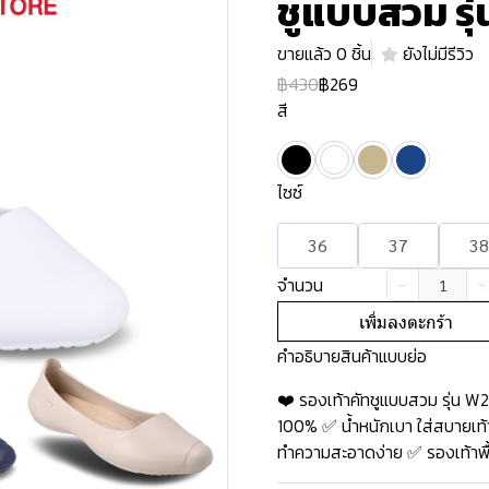
ชูแบบสวม รุ
ขายแล้ว 0 ชิ้น
ยังไม่มีรีวิว
฿430
฿269
สี
ไซซ์
36
37
38
จำนวน
เพิ่มลงตะกร้า
คำอธิบายสินค้าแบบย่อ
❤️ รองเท้าคัทชูแบบสวม รุ่น 
100% ✅ น้ำหนักเบา ใส่สบายเท้า
ทำความสะอาดง่าย ✅ รองเท้าพื้น