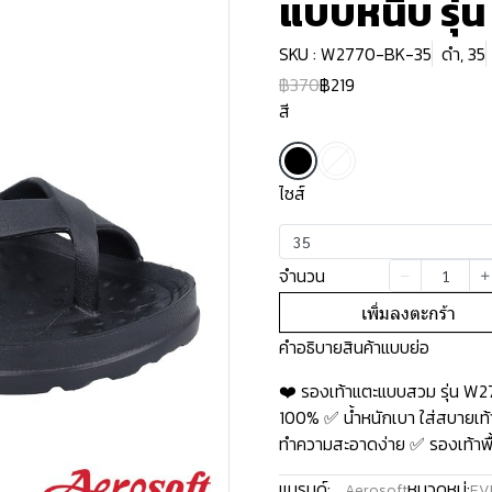
แบบหนีบ รุ่
SKU : W2770-BK-35
ดำ, 35
฿370
฿219
สี
ไซส์
35
จำนวน
เพิ่มลงตะกร้า
คำอธิบายสินค้าแบบย่อ
❤️ รองเท้าแตะแบบสวม รุ่น W
100% ✅ น้ำหนักเบา ใส่สบายเท้า
ทำความสะอาดง่าย ✅ รองเท้าพื้น
แบรนด์:
หมวดหมู่:
Aerosoft
EV