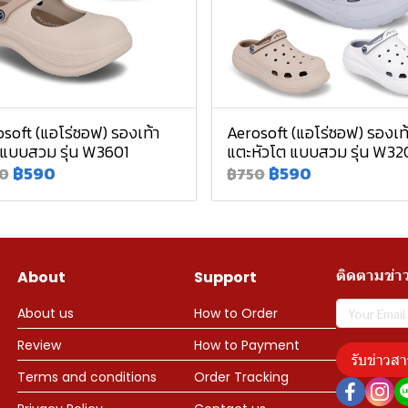
soft (แอโร่ซอฟ) รองเท้า
Aerosoft (แอโร่ซอฟ) รองเท
 แบบสวม รุ่น W3601
แตะหัวโต แบบสวม รุ่น W32
฿590
฿590
0
฿750
ติดตามข่า
About
Support
About us
How to Order
Review
How to Payment
รับข่าวสา
Terms and conditions
Order Tracking