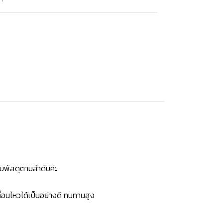
บพัสดุตามลำดับค่ะ
่อนไหวได้เป็นอย่างดี ทนทานสูง