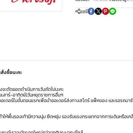
แชร์
่งซื้อนะคะ️
มงจะตัดยอดดำเนินการวันถัดไปนะคะ
เสาร์-อาทิตย์)วันหยุดราชการอื่นๆ
ิดออเดอร์ในขั้นตอนแรกเพื่อนำออเดอร์ส่งทางสโตร์ แพ็คของ และรอรถมารั
ห้พื้นรองเท้ามีความนุ่ม ยืดหยุ่น รองรับแรงกระแทกจากการเดินหรือเคลื
าแบรนด์เราจะมีขนาดใหญ่กว่าปกติประมาณ1ไซส์