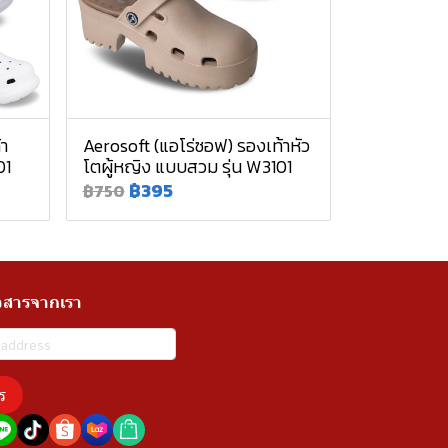
้า
Aerosoft (แอโร่ซอฟ) รองเท้าหัว
01
โตผู้หญิง แบบสวม รุ่น W3101
฿395
฿750
วสารจากเรา
ร