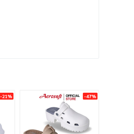
-21%
-47%