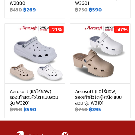
W2880
W3601
฿430
฿269
฿750
฿590
-21%
-47%
Aerosoft (แอโร่ซอฟ)
Aerosoft (แอโร่ซอฟ)
รองเท้าแตะหัวโต แบบสวม
รองเท้าหัวโตผู้หญิง แบบ
รุ่น W3201
สวม รุ่น W3101
฿750
฿590
฿750
฿395