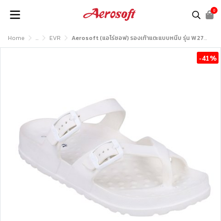
0
Home
...
EVR
Aerosoft (แอโร่ซอฟ) รองเท้าแตะแบบหนีบ รุ่น W2770
-41%