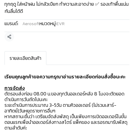
ทุกฤดู ใส่หน้าฝน ไม่กลัวเปียก ทำความสะอาดง่าย ✅ รองเท้าพื้นแน่น
กันลื่นได้ดี
แบรนด์:
หมวดหมู่:
Aerosoft
EVR
แชร์
รายละเอียดสินค้า
เรียนคุณลูกค้าขอความกรุณาอ่านรายละเอียดก่อนสั่งซื้อนะคะ️
การจัดส่ง
ตัดรอบส่งก่อน 08.00 น.ของทุกวันออเดอร์หลัง 8 โมงจะตัดยอด
ดำเนินการวันถัดไปนะคะ
ระยะดำเนินการประมาณ 3-5วัน ตามคิวออเดอร์ (ไม่รวมเสาร์-
อาทิตย์)วันหยุดราชการอื่นๆ
หากสถานะขึ้นว่า เตรียมจัดส่งพัสดุ เป็นเพียงการเปิดออเดอร์ในขั้น
ตอนแรกเพื่อนำออเดอร์ส่งทางสโตร์ แพ็คของ และรอรถมารับพัสดุ
ตามลำดับค่ะ