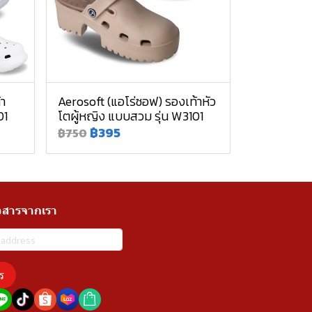
้า
Aerosoft (แอโร่ซอฟ) รองเท้าหัว
01
โตผู้หญิง แบบสวม รุ่น W3101
฿395
฿750
วสารจากเรา
ร