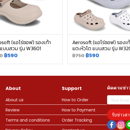
soft (แอโร่ซอฟ) รองเท้า
Aerosoft (แอโร่ซอฟ) รองเท
 แบบสวม รุ่น W3601
แตะหัวโต แบบสวม รุ่น W32
฿590
฿590
0
฿750
ติดตามข่า
About
Support
About us
How to Order
Review
How to Payment
รับข่าวสา
Terms and conditions
Order Tracking