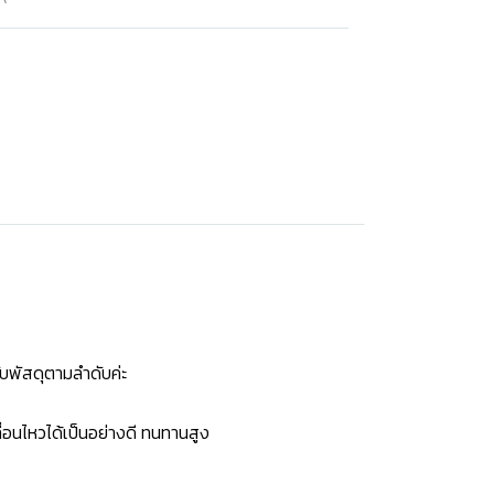
บพัสดุตามลำดับค่ะ
่อนไหวได้เป็นอย่างดี ทนทานสูง