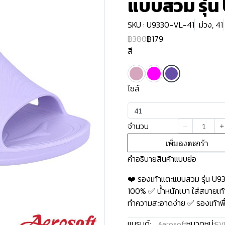
แบบสวม รุ่น
SKU : U9330-VL-41
ม่วง, 41
฿380
฿179
สี
ไซส์
41
จำนวน
เพิ่มลงตะกร้า
คำอธิบายสินค้าแบบย่อ
❤️ รองเท้าแตะแบบสวม รุ่น U9
100% ✅ น้ำหนักเบา ใส่สบายเท้า
ทำความสะอาดง่าย ✅ รองเท้าพื้น
แบรนด์:
หมวดหมู่:
Aerosoft
EV