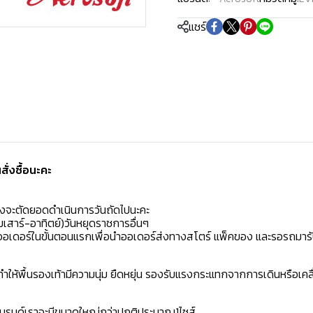
แชร์
่งซื้อนะคะ️
มงจะตัดยอดดำเนินการวันถัดไปนะคะ
เสาร์-อาทิตย์)วันหยุดราชการอื่นๆ
ิดออเดอร์ในขั้นตอนแรกเพื่อนำออเดอร์ส่งทางสโตร์ แพ็คของ และรอรถมารั
ห้พื้นรองเท้ามีความนุ่ม ยืดหยุ่น รองรับแรงกระแทกจากการเดินหรือเคลื
าแบรนด์เราจะมีขนาดใหญ่กว่าปกติประมาณ1ไซส์