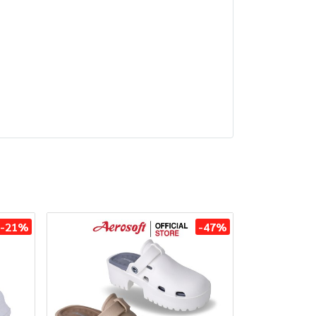
-21%
-47%