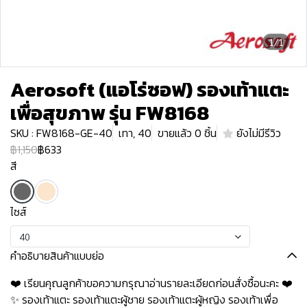
1/1
Aerosoft (แอโร่ซอฟ) รองเท้าแตะ
เพื่อสุขภาพ รุ่น FW8168
SKU : FW8168-GE-40
เทา, 40
ขายแล้ว 0 ชิ้น
ยังไม่มีรีวิว
฿1,150
฿633
สี
ไซส์
40
คำอธิบายสินค้าแบบย่อ
❤️ เรียนคุณลูกค้าขอความกรุณาอ่านรายละเอียดก่อนสั่งซื้อนะคะ️️ ️❤️
✨ รองเท้าแตะ รองเท้าแตะผู้ชาย รองเท้าแตะผู้หญิง รองเท้าเพื่อ