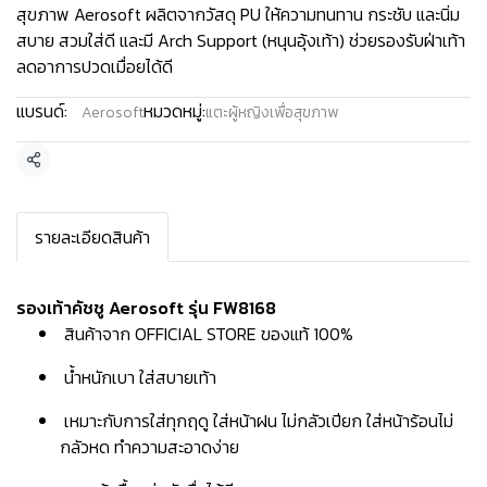
สุขภาพ Aerosoft ผลิตจากวัสดุ PU ให้ความทนทาน กระชับ และนิ่ม
สบาย สวมใส่ดี และมี Arch Support (หนุนอุ้งเท้า) ช่วยรองรับฝ่าเท้า
ลดอาการปวดเมื่อยได้ดี
แบรนด์:
หมวดหมู่:
Aerosoft
แตะผู้หญิงเพื่อสุขภาพ
แชร์
รายละเอียดสินค้า
รองเท้าคัชชู Aerosoft รุ่น FW8168
สินค้าจาก OFFICIAL STORE ของแท้ 100%
น้ำหนักเบา ใส่สบายเท้า
เหมาะกับการใส่ทุกฤดู ใส่หน้าฝน ไม่กลัวเปียก ใส่หน้าร้อนไม่
กลัวหด ทำความสะอาดง่าย