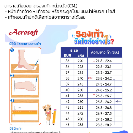
ตารางเทียบขนาดรองเท้า หน่วยวัด(CM.)
- หน้าเท้ากว้าง + เท้าอวบ หรือกระดูกโปน แนะนำให้บวก 1 ไซส์
- เท้าผอมเท้าปกติเลือกไซส์จากตารางได้เลย