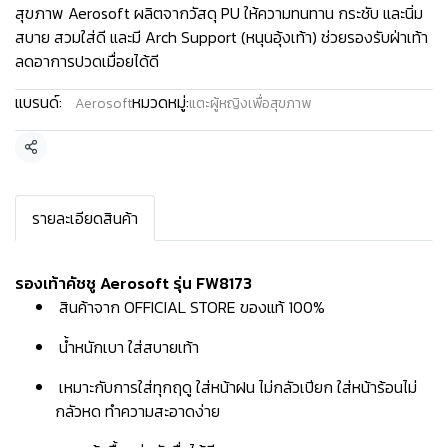
สุขภาพ Aerosoft ผลิตจากวัสดุ PU ให้ความทนทาน กระชับ และนิ่ม
สบาย สวมใส่ดี และมี Arch Support (หนุนอุ้งเท้า) ช่วยรองรับฝ่าเท้า
ลดอาการปวดเมื่อยได้ดี
แบรนด์:
หมวดหมู่:
Aerosoft
แตะผู้หญิงเพื่อสุขภาพ
แชร์
รายละเอียดสินค้า
รองเท้าคัชชู Aerosoft รุ่น FW8173
สินค้าจาก OFFICIAL STORE ของแท้ 100%
น้ำหนักเบา ใส่สบายเท้า
เหมาะกับการใส่ทุกฤดู ใส่หน้าฝน ไม่กลัวเปียก ใส่หน้าร้อนไม่
กลัวหด ทำความสะอาดง่าย