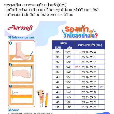
ตารางเทียบขนาดรองเท้า หน่วยวัด(CM.)
- หน้าเท้ากว้าง + เท้าอวบ หรือกระดูกโปน แนะนำให้บวก 1 ไซส์
- เท้าผอมเท้าปกติเลือกไซส์จากตารางได้เลย