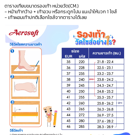
ตารางเทียบขนาดรองเท้า หน่วยวัด(CM.)
- หน้าเท้ากว้าง + เท้าอวบ หรือกระดูกโปน แนะนำให้บวก 1 ไซส์
- เท้าผอมเท้าปกติเลือกไซส์จากตารางได้เลย