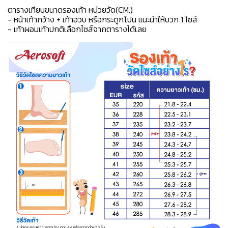
ตารางเทียบขนาดรองเท้า หน่วยวัด(CM.)
- หน้าเท้ากว้าง + เท้าอวบ หรือกระดูกโปน แนะนำให้บวก 1 ไซส์
- เท้าผอมเท้าปกติเลือกไซส์จากตารางได้เลย