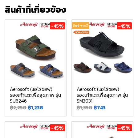
สินค้าที่เกี่ยวข้อง
-45%
-45%
สินค้าขายดี
Aerosoft (แอโร่ซอฟ)
Aerosoft (แอโร่ซอฟ)
รองเท้าแตะเพื่อสุขภาพ รุ่น
รองเท้าแตะเพื่อสุขภาพ รุ่น
SU6246
SM3031
฿2,250
฿1,238
฿1,350
฿743
-45%
-45%