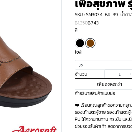
เพื่อสุขภาพ 
SKU : SM3034-BR-39
น้ำตา
฿1,350
฿743
สี
ไซส์
39
จำนวน
เพิ่มลงตะกร้า
คำอธิบายสินค้าแบบย่อ
❤️ เรียนคุณลูกค้าขอความกรุณาอ
รองเท้าแตะผู้ชาย รองเท้าแตะผ
PU ให้ความทนทาน กระชับ และนิ่
ช่วยรองรับฝ่าเท้า ลดอาการปวดเ