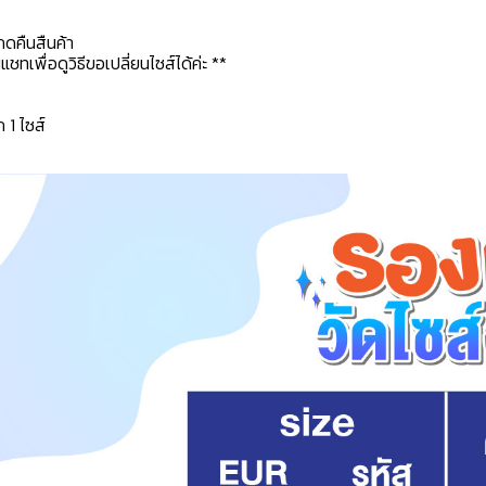
กดคืนสืนค้า
ทเพื่อดูวิธีขอเปลี่ยนไซส์ได้ค่ะ **
ก 1 ไซส์