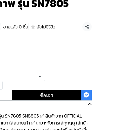
ขภาพ รุ่น SN7805
9
ขายแล้ว 0 ชิ้น
ยังไม่มีรีวิว
แชร์
ซื้อเลย
รุ่น SN7805 SN8805 ✅ สินค้าจาก OFFICIAL
บา ใส่สบายเท้า ✅ เหมาะกับการใส่ทุกฤดู ใส่หน้า
่กลัวหด ทำความสะอาดง่าย ✅ รองเท้าพื้นแน่นกันลื่น