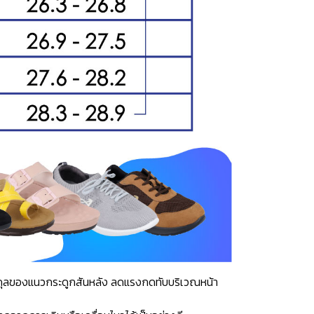
าสมดุลของแนวกระดูกสันหลัง ลดแรงกดทับบริเวณหน้า