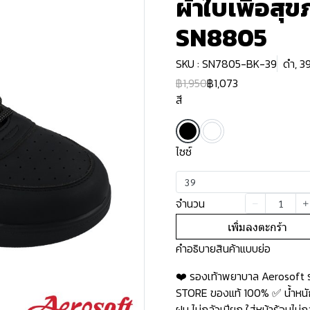
ผ้าใบเพื่อสุ
SN8805
SKU : SN7805-BK-39
ดำ, 3
฿1,950
฿1,073
สี
ไซซ์
39
จำนวน
เพิ่มลงตะกร้า
คำอธิบายสินค้าแบบย่อ
❤️ รองเท้าพยาบาล Aerosoft 
STORE ของแท้ 100% ✅ น้ำหนักเ
ฝน ไม่กลัวเปียก ใส่หน้าร้อนไม