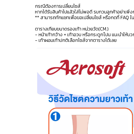
กรณีต้องการเปลี่ยนไซส์
หากได้รับสินค้าไปแล้วใส่ไม่พอดี รบกวนลูกค้าอย่าเพิ่ง
** สามารถทักแชทเพื่อขอเปลี่ยนไซส์ หรือกดที่ FAQ ในแช
ตารางเทียบขนาดรองเท้า หน่วยวัด(CM.)
- หน้าเท้ากว้าง + เท้าอวบ หรือกระดูกโปน แนะนำให้บว
- เท้าผอมเท้าปกติเลือกไซส์จากตารางได้เลย