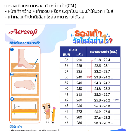
ตารางเทียบขนาดรองเท้า หน่วยวัด(CM.)
- หน้าเท้ากว้าง + เท้าอวบ หรือกระดูกโปน แนะนำให้บวก 1 ไซส์
- เท้าผอมเท้าปกติเลือกไซส์จากตารางได้เลย