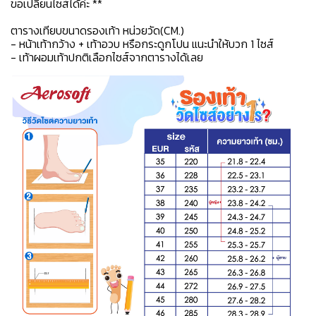
ขอเปลี่ยนไซส์ได้ค่ะ **
ตารางเทียบขนาดรองเท้า หน่วยวัด(CM.)
- หน้าเท้ากว้าง + เท้าอวบ หรือกระดูกโปน แนะนำให้บวก 1 ไซส์
- เท้าผอมเท้าปกติเลือกไซส์จากตารางได้เลย