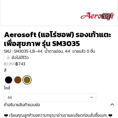
1/1
Aerosoft (แอโร่ซอฟ) รองเท้าแตะ
เพื่อสุขภาพ รุ่น SM3035
SKU : SM3035-LB-44
น้ำตาลอ่อน, 44
ขายแล้ว 0 ชิ้น
ยังไม่มีรีวิว
฿1,350
฿743
สี
ไซส์
44
คำอธิบายสินค้าแบบย่อ
❤️ เรียนคุณลูกค้าขอความกรุณาอ่านรายละเอียดก่อนสั่งซื้อนะคะ️️ ️❤️