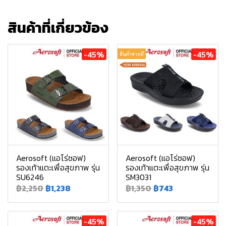
สินค้าที่เกี่ยวข้อง
-45%
-45%
สินค้าขายดี
Aerosoft (แอโร่ซอฟ)
Aerosoft (แอโร่ซอฟ)
รองเท้าแตะเพื่อสุขภาพ รุ่น
รองเท้าแตะเพื่อสุขภาพ รุ่น
SU6246
SM3031
฿2,250
฿1,238
฿1,350
฿743
-45%
-45%