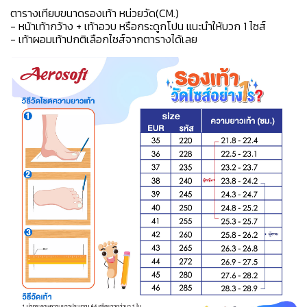
ตารางเทียบขนาดรองเท้า หน่วยวัด(CM.)
- หน้าเท้ากว้าง + เท้าอวบ หรือกระดูกโปน แนะนำให้บวก 1 ไซส์
- เท้าผอมเท้าปกติเลือกไซส์จากตารางได้เลย