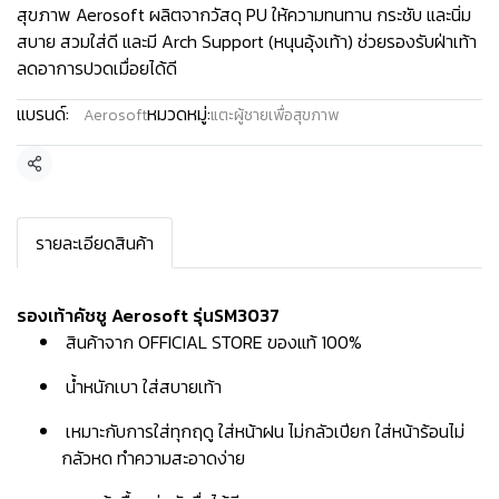
สุขภาพ Aerosoft ผลิตจากวัสดุ PU ให้ความทนทาน กระชับ และนิ่ม
สบาย สวมใส่ดี และมี Arch Support (หนุนอุ้งเท้า) ช่วยรองรับฝ่าเท้า
ลดอาการปวดเมื่อยได้ดี
แบรนด์:
หมวดหมู่:
Aerosoft
แตะผู้ชายเพื่อสุขภาพ
แชร์
รายละเอียดสินค้า
รองเท้าคัชชู Aerosoft รุ่นSM3037
สินค้าจาก OFFICIAL STORE ของแท้ 100%
น้ำหนักเบา ใส่สบายเท้า
เหมาะกับการใส่ทุกฤดู ใส่หน้าฝน ไม่กลัวเปียก ใส่หน้าร้อนไม่
กลัวหด ทำความสะอาดง่าย