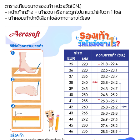
ตารางเทียบขนาดรองเท้า หน่วยวัด(CM.)
- หน้าเท้ากว้าง + เท้าอวบ หรือกระดูกโปน แนะนำให้บวก 1 ไซส์
- เท้าผอมเท้าปกติเลือกไซส์จากตารางได้เลย