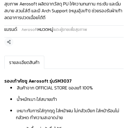
สุขภาพ Aerosoft ผลิตจากวัสดุ PU ให้ความทนทาน กระชับ และนิ่ม
สบาย สวมใส่ดี และมี Arch Support (หนุนอุ้งเท้า) ช่วยรองรับฝ่าเท้า
ลดอาการปวดเมื่อยได้ดี
แบรนด์:
หมวดหมู่:
Aerosoft
แตะผู้ชายเพื่อสุขภาพ
แชร์
รายละเอียดสินค้า
รองเท้าคัชชู Aerosoft รุ่นSM3037
สินค้าจาก OFFICIAL STORE ของแท้ 100%
น้ำหนักเบา ใส่สบายเท้า
เหมาะกับการใส่ทุกฤดู ใส่หน้าฝน ไม่กลัวเปียก ใส่หน้าร้อนไม่
กลัวหด ทำความสะอาดง่าย