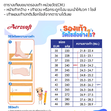
ตารางเทียบขนาดรองเท้า หน่วยวัด(CM.)
- หน้าเท้ากว้าง + เท้าอวบ หรือกระดูกโปน แนะนำให้บวก 1 ไซส์
- เท้าผอมเท้าปกติเลือกไซส์จากตารางได้เลย