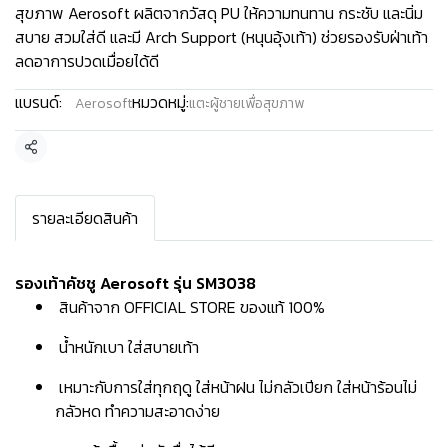
สุขภาพ Aerosoft ผลิตจากวัสดุ PU ให้ความทนทาน กระชับ และนิ่ม
สบาย สวมใส่ดี และมี Arch Support (หนุนอุ้งเท้า) ช่วยรองรับฝ่าเท้า
ลดอาการปวดเมื่อยได้ดี
แบรนด์:
หมวดหมู่:
Aerosoft
แตะผู้ชายเพื่อสุขภาพ
แชร์
รายละเอียดสินค้า
รองเท้าคัชชู Aerosoft รุ่น SM3038
สินค้าจาก OFFICIAL STORE ของแท้ 100%
น้ำหนักเบา ใส่สบายเท้า
เหมาะกับการใส่ทุกฤดู ใส่หน้าฝน ไม่กลัวเปียก ใส่หน้าร้อนไม่
กลัวหด ทำความสะอาดง่าย