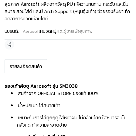
สุขภาพ Aerosoft ผลิตจากวัสดุ PU ให้ความทนทาน กระชับ และนิ่ม
สบาย สวมใส่ดี และมี Arch Support (หนุนอุ้งเท้า) ช่วยรองรับฝ่าเท้า
ลดอาการปวดเมื่อยได้ดี
แบรนด์:
หมวดหมู่:
Aerosoft
แตะผู้ชายเพื่อสุขภาพ
แชร์
รายละเอียดสินค้า
รองเท้าคัชชู Aerosoft รุ่น SM3038
สินค้าจาก OFFICIAL STORE ของแท้ 100%
น้ำหนักเบา ใส่สบายเท้า
เหมาะกับการใส่ทุกฤดู ใส่หน้าฝน ไม่กลัวเปียก ใส่หน้าร้อนไม่
กลัวหด ทำความสะอาดง่าย