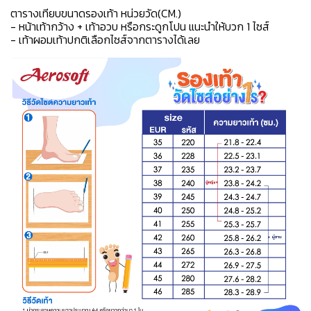
ตารางเทียบขนาดรองเท้า หน่วยวัด(CM.)
- หน้าเท้ากว้าง + เท้าอวบ หรือกระดูกโปน แนะนำให้บวก 1 ไซส์
- เท้าผอมเท้าปกติเลือกไซส์จากตารางได้เลย