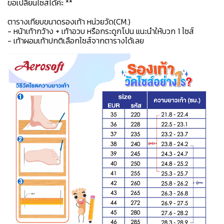
ขอเปลี่ยนไซส์ได้ค่ะ **
ตารางเทียบขนาดรองเท้า หน่วยวัด(CM.)
- หน้าเท้ากว้าง + เท้าอวบ หรือกระดูกโปน แนะนำให้บวก 1 ไซส์
- เท้าผอมเท้าปกติเลือกไซส์จากตารางได้เลย