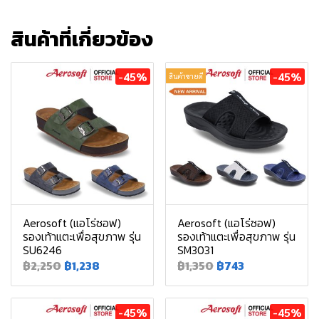
สินค้าที่เกี่ยวข้อง
-45%
-45%
สินค้าขายดี
Aerosoft (แอโร่ซอฟ)
Aerosoft (แอโร่ซอฟ)
รองเท้าแตะเพื่อสุขภาพ รุ่น
รองเท้าแตะเพื่อสุขภาพ รุ่น
SU6246
SM3031
฿2,250
฿1,238
฿1,350
฿743
-45%
-45%