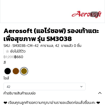
1/1
Aerosoft (แอโร่ซอฟ) รองเท้าแตะ
เพื่อสุขภาพ รุ่น SM3038
SKU : SM3038-CM-42
คาราเมล, 42
ขายแล้ว 0 ชิ้น
ยังไม่มีรีวิว
฿1,200
฿660
สี
ไซส์
42
คำอธิบายสินค้าแบบย่อ
❤️ เรียนคุณลูกค้าขอความกรุณาอ่านรายละเอียดก่อนสั่งซื้อนะคะ️️ ️❤️