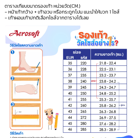
ตารางเทียบขนาดรองเท้า หน่วยวัด(CM.)
- หน้าเท้ากว้าง + เท้าอวบ หรือกระดูกโปน แนะนำให้บวก 1 ไซส์
- เท้าผอมเท้าปกติเลือกไซส์จากตารางได้เลย