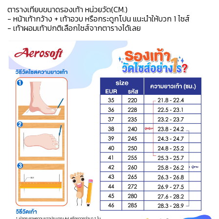
ตารางเทียบขนาดรองเท้า หน่วยวัด(CM.)
- หน้าเท้ากว้าง + เท้าอวบ หรือกระดูกโปน แนะนำให้บวก 1 ไซส์
- เท้าผอมเท้าปกติเลือกไซส์จากตารางได้เลย