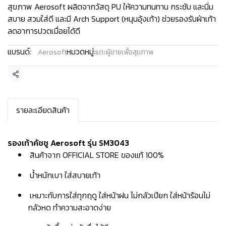
สุขภาพ Aerosoft ผลิตจากวัสดุ PU ให้ความทนทาน กระชับ และนิ่ม
สบาย สวมใส่ดี และมี Arch Support (หนุนอุ้งเท้า) ช่วยรองรับฝ่าเท้า
ลดอาการปวดเมื่อยได้ดี
แบรนด์:
หมวดหมู่:
Aerosoft
แตะผู้ชายเพื่อสุขภาพ
แชร์
รายละเอียดสินค้า
รองเท้าคัชชู Aerosoft รุ่น SM3043
สินค้าจาก OFFICIAL STORE ของแท้ 100%
น้ำหนักเบา ใส่สบายเท้า
เหมาะกับการใส่ทุกฤดู ใส่หน้าฝน ไม่กลัวเปียก ใส่หน้าร้อนไม่
กลัวหด ทำความสะอาดง่าย