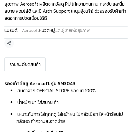
สุขภาพ Aerosoft ผลิตจากวัสดุ PU ให้ความทนทาน กระชับ และนิ่ม
สบาย สวมใส่ดี และมี Arch Support (หนุนอุ้งเท้า) ช่วยรองรับฝ่าเท้า
ลดอาการปวดเมื่อยได้ดี
แบรนด์:
หมวดหมู่:
Aerosoft
แตะผู้ชายเพื่อสุขภาพ
แชร์
รายละเอียดสินค้า
รองเท้าคัชชู Aerosoft รุ่น SM3043
สินค้าจาก OFFICIAL STORE ของแท้ 100%
น้ำหนักเบา ใส่สบายเท้า
เหมาะกับการใส่ทุกฤดู ใส่หน้าฝน ไม่กลัวเปียก ใส่หน้าร้อนไม่
กลัวหด ทำความสะอาดง่าย