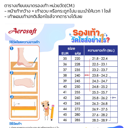
ตารางเทียบขนาดรองเท้า หน่วยวัด(CM.)
- หน้าเท้ากว้าง + เท้าอวบ หรือกระดูกโปน แนะนำให้บวก 1 ไซส์
- เท้าผอมเท้าปกติเลือกไซส์จากตารางได้เลย