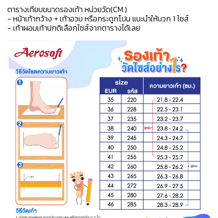
ตารางเทียบขนาดรองเท้า หน่วยวัด(CM.)
- หน้าเท้ากว้าง + เท้าอวบ หรือกระดูกโปน แนะนำให้บวก 1 ไซส์
- เท้าผอมเท้าปกติเลือกไซส์จากตารางได้เลย