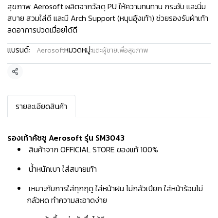
สุขภาพ Aerosoft ผลิตจากวัสดุ PU ให้ความทนทาน กระชับ และนิ่ม
สบาย สวมใส่ดี และมี Arch Support (หนุนอุ้งเท้า) ช่วยรองรับฝ่าเท้า
ลดอาการปวดเมื่อยได้ดี
แบรนด์:
หมวดหมู่:
Aerosoft
แตะผู้ชายเพื่อสุขภาพ
แชร์
รายละเอียดสินค้า
รองเท้าคัชชู Aerosoft รุ่น SM3043
สินค้าจาก OFFICIAL STORE ของแท้ 100%
น้ำหนักเบา ใส่สบายเท้า
เหมาะกับการใส่ทุกฤดู ใส่หน้าฝน ไม่กลัวเปียก ใส่หน้าร้อนไม่
กลัวหด ทำความสะอาดง่าย