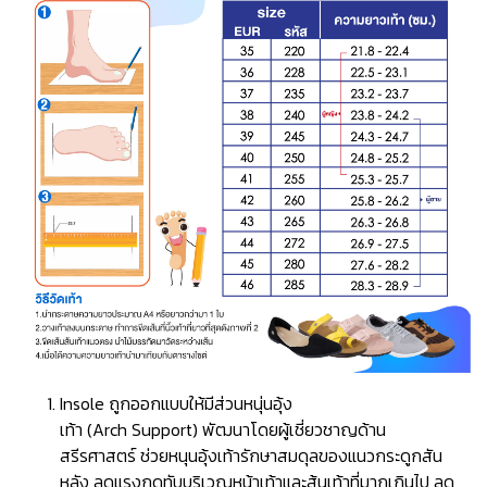
Insole ถูกออกแบบให้มีส่วนหนุ่นอุ้ง
เท้า (Arch Support) พัฒนาโดยผู้เชี่ยวชาญด้าน
สรีรศาสตร์ ช่วยหนุนอุ้งเท้ารักษาสมดุลของแนวกระดูกสัน
หลัง ลดแรงกดทับบริเวณหน้าเท้าและส้นเท้าที่มากเกินไป ลด