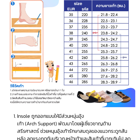
Insole ถูกออกแบบให้มีส่วนหนุ่นอุ้ง
เท้า (Arch Support) พัฒนาโดยผู้เชี่ยวชาญด้าน
สรีรศาสตร์ ช่วยหนุนอุ้งเท้ารักษาสมดุลของแนวกระดูกสัน
หลัง ลดแรงกดทับบริเวณหน้าเท้าและส้นเท้าที่มากเกินไป ลด