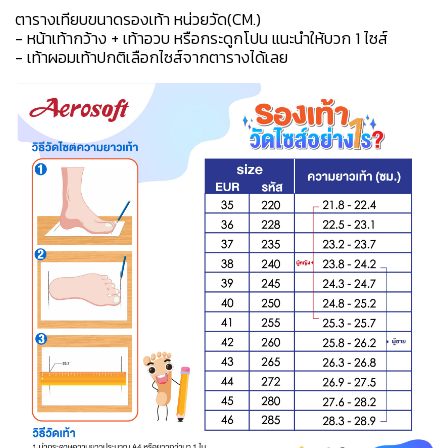
ตารางเทียบขนาดรองเท้า หน่วยวัด(CM.)
- หน้าเท้ากว้าง + เท้าอวบ หรือกระดูกโปน แนะนำให้บวก 1 ไซส์
- เท้าผอมเท้าปกติเลือกไซส์จากตารางได้เลย