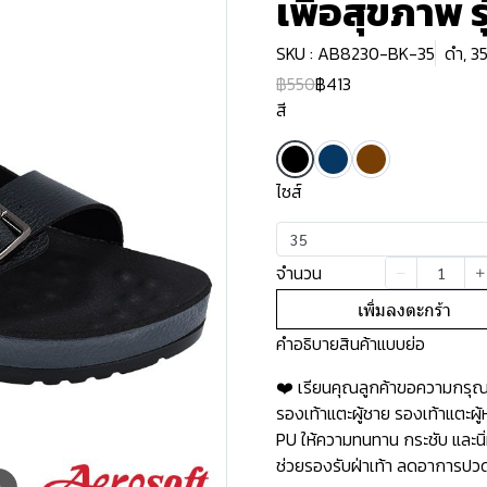
เพื่อสุขภาพ 
SKU : AB8230-BK-35
ดำ, 3
฿550
฿413
สี
ไซส์
35
จำนวน
เพิ่มลงตะกร้า
คำอธิบายสินค้าแบบย่อ
❤️ เรียนคุณลูกค้าขอความกรุณาอ
รองเท้าแตะผู้ชาย รองเท้าแตะผ
PU ให้ความทนทาน กระชับ และนิ่
ช่วยรองรับฝ่าเท้า ลดอาการปวดเ