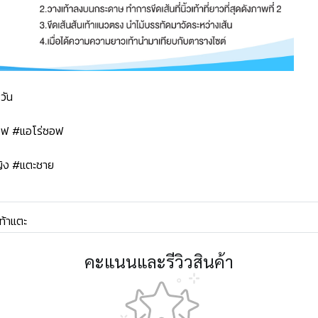
วัน
ซอฟ #แอโร่ซอฟ
ิง #แตะชาย
ท้าแตะ
คะแนนและรีวิวสินค้า