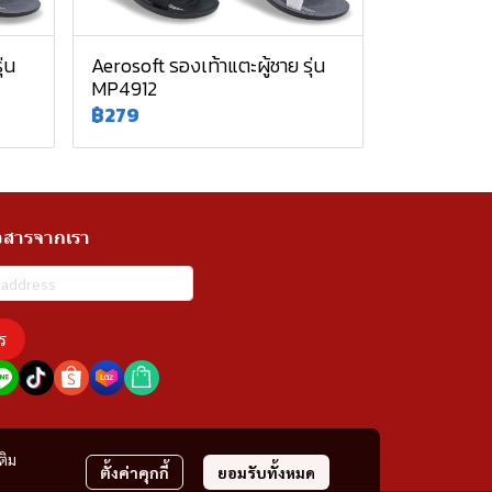
่น
Aerosoft รองเท้าแตะผู้ชาย รุ่น
MP4912
฿279
วสารจากเรา
ร
ติม
ตั้งค่าคุกกี้
ยอมรับทั้งหมด