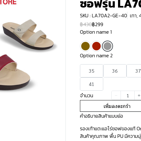
ซอฟรุ่น LA
SKU : LA70A2-GE-40
เทา, 
฿430
฿299
Option name 1
Option name 2
35
36
37
41
จำนวน
เพิ่มลงตะกร้า
คำอธิบายสินค้าแบบย่อ
รองเท้าแตะแอโร่ซอฟของแท้ Ori
สินค้าคุณภาพ พื้น PU มีความน