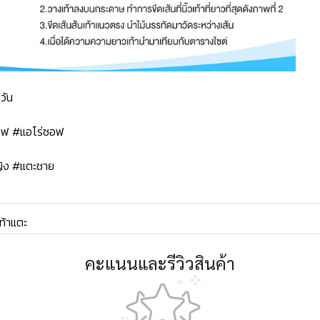
วัน
ซอฟ #แอโร่ซอฟ
ิง #แตะชาย
ท้าแตะ
คะแนนและรีวิวสินค้า