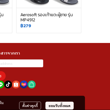
่น
Aerosoft รองเท้าแตะผู้ชาย รุ่น
MP4912
฿279
วสารจากเรา
ร
ติม
ตั้งค่าคุกกี้
ยอมรับทั้งหมด