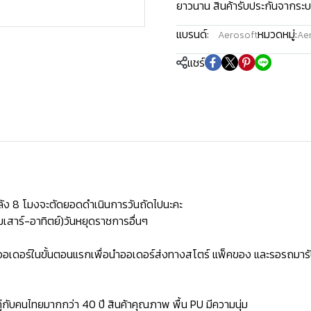
ยาวนาน สินค้ารับประกันจากระบ
แบรนด์:
หมวดหมู่:
Aerosoft
Aer
แชร์
ัง 8 โมงจะตัดยอดดำเนินการวันถัดไปนะคะ
เสาร์-อาทิตย์)วันหยุดราชการอื่นๆ
ิดออเดอร์ในขั้นตอนแรกเพื่อนำออเดอร์ส่งทางสโตร์ แพ็คของ และรอรถมารั
่กับคนไทยมากกว่า 40 ปี สินค้าคุณภาพ พื้น PU มีความนุ่ม