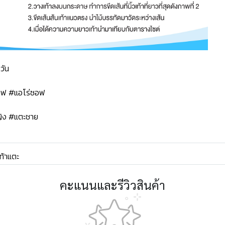
วัน
ซอฟ #แอโร่ซอฟ
ิง #แตะชาย
ท้าแตะ
คะแนนและรีวิวสินค้า