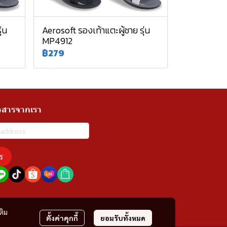
่น
Aerosoft รองเท้าแตะผู้ชาย รุ่น
MP4912
฿279
วสารจากเรา
ร
ติม
ตั้งค่าคุกกี้
ยอมรับทั้งหมด