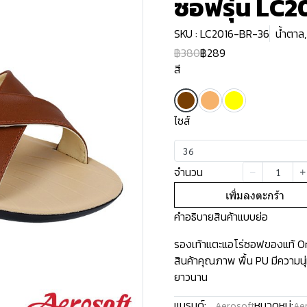
ซอฟรุ่น LC2
SKU : LC2016-BR-36
น้ำตาล
฿380
฿289
สี
ไซส์
36
จำนวน
เพิ่มลงตะกร้า
คำอธิบายสินค้าแบบย่อ
รองเท้าแตะแอโร่ซอฟของแท้ Ori
สินค้าคุณภาพ พื้น PU มีความน
ยาวนาน
แบรนด์:
หมวดหมู่:
Aerosoft
Aer