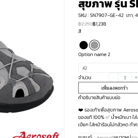
สุขภาพ รุ่น
SKU : SN7907-GE-42
เทา, 
฿2,250
฿1,238
สี
Option name 2
42
จำนวน
เพิ่มลงตะกร้า
คำอธิบายสินค้าแบบย่อ
❤️ รองเท้าเพื่อสุขภาพ Aeros
ของแท้ 100% ✅ น้ำหนักเบา ใส่ส
เปียก ใส่หน้าร้อนไม่กลัวหด ทำค
แบรนด์:
หมวดหมู่:
Aerosoft
รอง