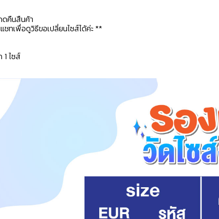
กดคืนสืนค้า
ทเพื่อดูวิธีขอเปลี่ยนไซส์ได้ค่ะ **
ก 1 ไซส์