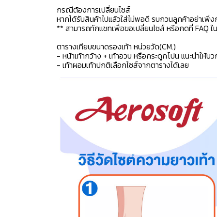
กรณีต้องการเปลี่ยนไซส์
หากได้รับสินค้าไปแล้วใส่ไม่พอดี รบกวนลูกค้าอย่าเพิ่ง
** สามารถทักแชทเพื่อขอเปลี่ยนไซส์ หรือกดที่ FAQ ในแช
ตารางเทียบขนาดรองเท้า หน่วยวัด(CM.)
- หน้าเท้ากว้าง + เท้าอวบ หรือกระดูกโปน แนะนำให้บว
- เท้าผอมเท้าปกติเลือกไซส์จากตารางได้เลย