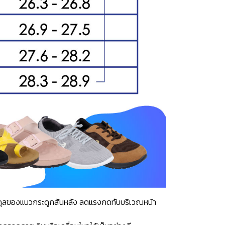
าสมดุลของแนวกระดูกสันหลัง ลดแรงกดทับบริเวณหน้า