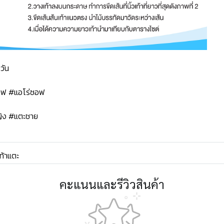
วัน
ซอฟ #แอโร่ซอฟ
ิง #แตะชาย
ท้าแตะ
คะแนนและรีวิวสินค้า