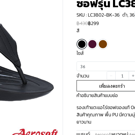
ซอฟรุ่น LC3
SKU : LC3802-BK-36
ดำ, 36
฿430
฿299
สี
ไซส์
36
จำนวน
เพิ่มลงตะกร้า
คำอธิบายสินค้าแบบย่อ
รองเท้าแตะแอโร่ซอฟของแท้ Ori
สินค้าคุณภาพ พื้น PU มีความน
ยาวนาน
แบรนด์:
หมวดหมู่:
Aerosoft
Aer