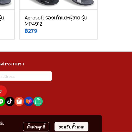
่น
Aerosoft รองเท้าแตะผู้ชาย รุ่น
MP4912
฿279
วสารจากเรา
ร
ติม
ตั้งค่าคุกกี้
ยอมรับทั้งหมด