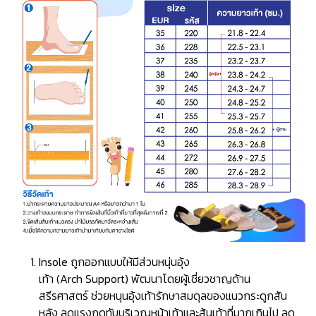
Insole ถูกออกแบบให้มีส่วนหนุ่นอุ้ง
เท้า (Arch Support) พัฒนาโดยผู้เชี่ยวชาญด้าน
สรีรศาสตร์ ช่วยหนุนอุ้งเท้ารักษาสมดุลของแนวกระดูกสัน
หลัง ลดแรงกดทับบริเวณหน้าเท้าและส้นเท้าที่มากเกินไป ลด