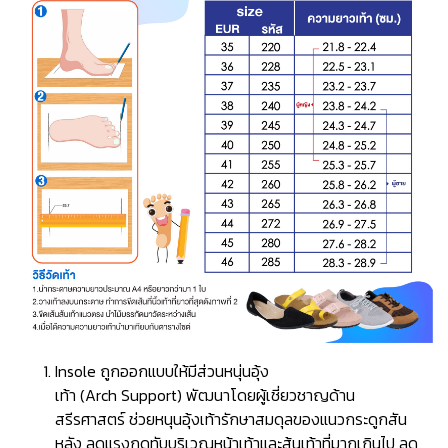
Insole ถูกออกแบบให้มีส่วนหนุ่นอุ้ง
เท้า (Arch Support) พัฒนาโดยผู้เชี่ยวชาญด้าน
สรีรศาสตร์ ช่วยหนุนอุ้งเท้ารักษาสมดุลของแนวกระดูกสัน
หลัง ลดแรงกดทับบริเวณหน้าเท้าและส้นเท้าที่มากเกินไป ลด