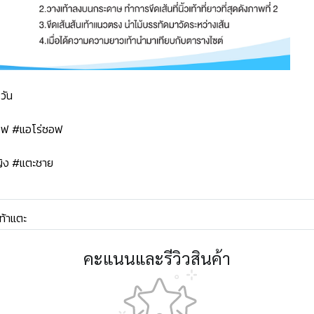
วัน
ซอฟ #แอโร่ซอฟ
ิง #แตะชาย
ท้าแตะ
คะแนนและรีวิวสินค้า