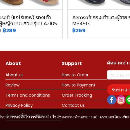
soft (แอโร่ซอฟ) รองเท้า
Aerosoft รองเท้าแตะผู้ชาย รุ
ู้หญิง แบบสวม รุ่น LA2105
MP4913
฿289
฿269
9
ติดตามข่า
About
Support
About us
How to Order
Review
How to Payment
รับข่าวสา
Terms and conditions
Order Tracking
Privacy Policy
Contact us
Warranty conditions
และประสบการณ์ที่ดีในการใช้งานเว็บไซต์ของท่าน ท่านสามารถอ่านรายละเอียดเพิ่มเ