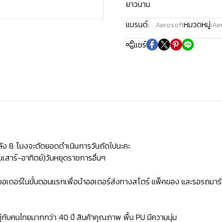
ยาวนาน
แบรนด์:
หมวดหมู่:
Aerosoft
Aer
แชร์
ัง 8 โมงจะตัดยอดดำเนินการวันถัดไปนะคะ
เสาร์-อาทิตย์)วันหยุดราชการอื่นๆ
ิดออเดอร์ในขั้นตอนแรกเพื่อนำออเดอร์ส่งทางสโตร์ แพ็คของ และรอรถมารั
่กับคนไทยมากกว่า 40 ปี สินค้าคุณภาพ พื้น PU มีความนุ่ม