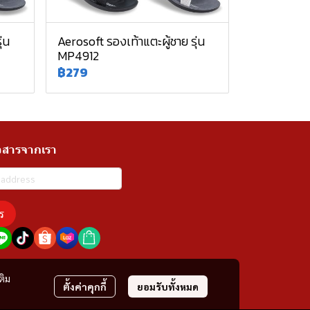
่น
Aerosoft รองเท้าแตะผู้ชาย รุ่น
MP4912
฿279
วสารจากเรา
ร
ติม
ตั้งค่าคุกกี้
ยอมรับทั้งหมด