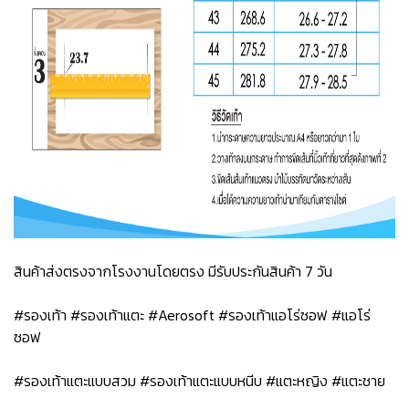
สินค้าส่งตรงจากโรงงานโดยตรง มีรับประกันสินค้า 7 วัน
#รองเท้า #รองเท้าแตะ #Aerosoft #รองเท้าแอโร่ซอฟ #แอโร่
ซอฟ
#รองเท้าแตะแบบสวม #รองเท้าแตะแบบหนีบ #แตะหญิง #แตะชาย