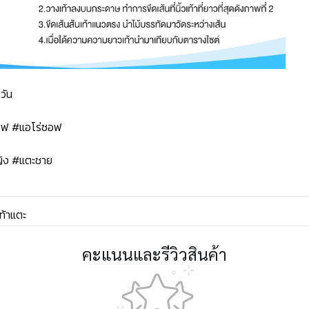
วัน
ซอฟ #แอโร่ซอฟ
ิง #แตะชาย
ท้าแตะ
คะแนนและรีวิวสินค้า