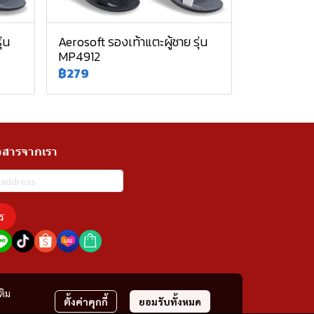
่น
Aerosoft รองเท้าแตะผู้ชาย รุ่น
MP4912
฿279
วสารจากเรา
ร
ติม
ตั้งค่าคุกกี้
ยอมรับทั้งหมด