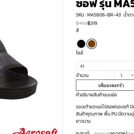
ซอฟ รุ่น M
SKU : MA5806-BR-43
น้ำตา
฿460
฿319
สี
ไซส์
43
จำนวน
เพิ่มลงตะกร้า
คำอธิบายสินค้าแบบย่อ
รองเท้าแตะแอโร่ซอฟของแท้ Ori
สินค้าคุณภาพ พื้น PU มีความน
ยาวนาน
แบรนด์:
หมวดหมู่:
Aerosoft
Aer