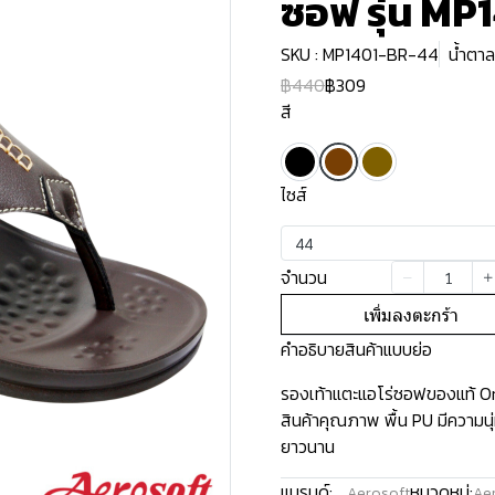
ซอฟ รุ่น MP
SKU : MP1401-BR-44
น้ำตาล
฿440
฿309
สี
ไซส์
44
จำนวน
เพิ่มลงตะกร้า
คำอธิบายสินค้าแบบย่อ
รองเท้าแตะแอโร่ซอฟของแท้ Ori
สินค้าคุณภาพ พื้น PU มีความน
ยาวนาน
แบรนด์:
หมวดหมู่:
Aerosoft
Aer