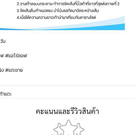
วัน
ซอฟ #แอโร่ซอฟ
ิง #แตะชาย
ท้าแตะ
คะแนนและรีวิวสินค้า