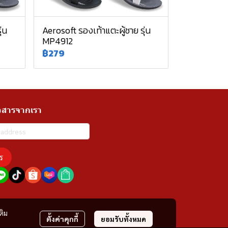
่น
Aerosoft รองเท้าแตะผู้ชาย รุ่น
MP4912
฿279
วสารจากเรา
ร
ติม
ตั้งค่าคุกกี้
ยอมรับทั้งหมด