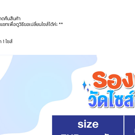
กดคืนสืนค้า
ทเพื่อดูวิธีขอเปลี่ยนไซส์ได้ค่ะ **
ก 1 ไซส์