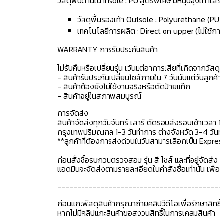
วัสดุพื้นด้านใน Insole : PU สูตรพิเศษ มีหนุนอุ้งเท้า
วัสดุพื้นรองเท้า Outsole : Polyurethane (PU
เทคโนโลยีการผลิต : Direct on upper (ไม่ใช้กา
WARRANTY การรับประกันสินค้า
ไม่รับคืนหรือเปลี่ยนรุ่น เว้นแต่อาการเสียที่เกิดจากวัส
- สินค้ารับประกันเปลี่ยนไซส์ภายใน 7 วันนับแต่วันลูกค้า
- สินค้าต้องยังไม่ใช้งานจริงหรือตัดป้ายแท็ก
- สินค้าอยู่ในสภาพสมบูรณ์
การจัดส่ง
สินค้าจัดส่งทุกวันจันทร์ เสาร์ ตัดรอบส่งรอบเช้าเวลา 
กรุงเทพปริมณฑล 1-3 วันทำการ ต่างจังหวัด 3-4 วันทำ
**ลูกค้าที่ต้องการส่งด่วนในวันสามารเลือกเป็น Expre
ก่อนสั่งซื้อรบกวนตรวจสอบ รุ่น สี ไซส์ และที่อยู่จัดส่ง 
แอดมินจะจัดส่งตามรายละเอียดในคำสั่งซื้อเท่านั้น เพ
-----------------------------------------
ก่อนแกะพัสดุสินค้ากรุณาถ่ายคลิปวีดีโอเพื่อรักษาสิท
หากไม่มีคลิปแกะสินค้าขอสงวนสิทธิ์ในการเคลมสินค้า