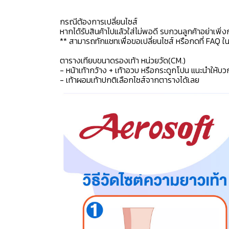
กรณีต้องการเปลี่ยนไซส์
หากได้รับสินค้าไปแล้วใส่ไม่พอดี รบกวนลูกค้าอย่าเพิ่ง
** สามารถทักแชทเพื่อขอเปลี่ยนไซส์ หรือกดที่ FAQ ในแช
ตารางเทียบขนาดรองเท้า หน่วยวัด(CM.)
- หน้าเท้ากว้าง + เท้าอวบ หรือกระดูกโปน แนะนำให้บว
- เท้าผอมเท้าปกติเลือกไซส์จากตารางได้เลย