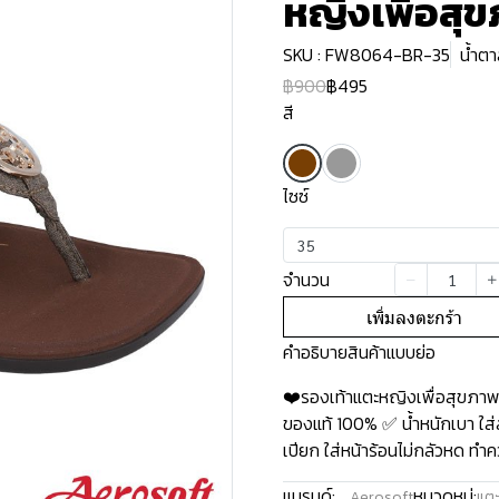
หญิงเพื่อสุ
SKU : FW8064-BR-35
น้ำตา
฿900
฿495
สี
ไซซ์
35
จำนวน
เพิ่มลงตะกร้า
คำอธิบายสินค้าแบบย่อ
❤️รองเท้าแตะหญิงเพื่อสุขภา
ของแท้ 100% ✅ น้ำหนักเบา ใส่ส
เปียก ใส่หน้าร้อนไม่กลัวหด ทำค
แบรนด์:
หมวดหมู่:
Aerosoft
แตะ