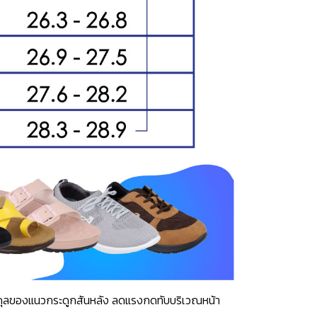
าสมดุลของแนวกระดูกสันหลัง ลดแรงกดทับบริเวณหน้า