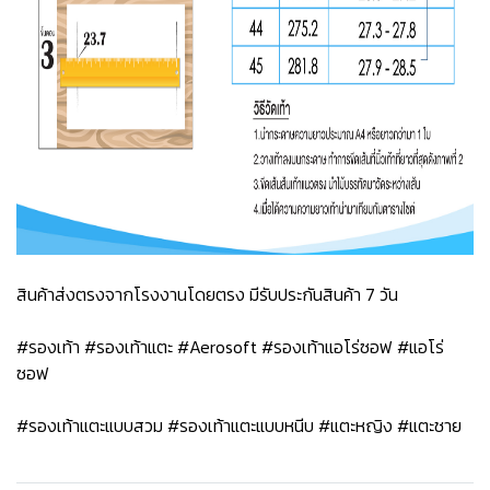
สินค้าส่งตรงจากโรงงานโดยตรง มีรับประกันสินค้า 7 วัน
#รองเท้า #รองเท้าแตะ #Aerosoft #รองเท้าแอโร่ซอฟ #แอโร่
ซอฟ
#รองเท้าแตะแบบสวม #รองเท้าแตะแบบหนีบ #แตะหญิง #แตะชาย